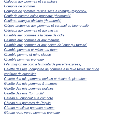
Clafoutis aux pommes et carambars
Compote de pommes
Compote de pommes raisins secs à l'orange (mijot'cook)
Confit de pomme coing pruneaux (thermomix)
Confiture mangue abricots (thermomix)
Crêpes bretonnes aux pommes et caramel au beurre salé
Crêpiaux aux pommes et aux raisins
Crumble aux pommes à la gelée de cidre
Crumble aux pommes et aux marrons
Crumble aux pommes et aux poires de "chat qui tousse"
Crumble pommes et raisins au rhum
Crumble pomme et reine claude
Crumble pommes pruneaux
Filet mignon de porc à la moutarde (recette express)
Galette des rois, compotée de pommes à la fève tonka sur lit de
confiture de groseilles
Galette des rois pommes cerises et éclats de pistaches
Galette des rois pommes & marrons
Galette des rois pommes pralines
Galette des rois "tutti frutti"
Gâteau au chocolat à la compote
Gâteau aux pommes de Réquia
Gâteau moelleux pommes-cerises
Gâteau recto verso pommes-pruneaux