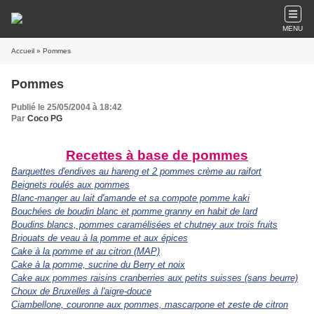
MENU
Accueil
» Pommes
Pommes
Publié le 25/05/2004 à 18:42
Par
Coco PG
Recettes à base de pommes
Barquettes d'endives au hareng et 2 pommes crème au raifort
Beignets roulés aux pommes
Blanc-manger au lait d'amande et sa compote pomme kaki
Bouchées de boudin blanc et pomme granny en habit de lard
Boudins blancs, pommes caramélisées et chutney aux trois fruits
Briouats de veau à la pomme et aux épices
Cake à la pomme et au citron (MAP)
Cake à la pomme, sucrine du Berry et noix
Cake aux pommes raisins cranberries aux petits suisses (sans beurre)
Choux de Bruxelles à l'aigre-douce
Ciambellone, couronne aux pommes, mascarpone et zeste de citron