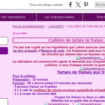
Tous nos blogs cuisine
Par ingrédients
Les indispensables
Ther
PAUSE GOURMANDISES
>
I. DESSERTS
>
CUILLÈRES DE TARTARE DE 
30 mai 2009
Cuillères de tartare de fraises
J'ai pas mal cogité sur les ingrédients que j'allais associer av
au four et basilic
d'
Histoire de goût
.
J'ai finalement opté pour l
de chocolat qui allaient faire un heureux ma
La réalisation est vraiment très rapide et demande peu d'ingré
cuillères, à vous d'adaper ensuite la qua
Tartare de fraises aux t
Pour 8 cuillères
Préparation
: 10 minutes
Cuisson
: 20 s (micro-onde) 2-3 minutes (en casserole)
- 4 grosses fraises ou 8 petites
- 8 c à café de
confiture de citrons et poires caramélisés et basi
- 1 c à soupe de chocolat râpé
Coupez les fraises en deux si celle
Détaillez-les en petits dés et dispose