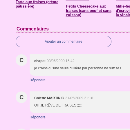
Tarte aux fraises (crème
pâtissière)
Petits Cheesecake aux
Mille-fe
fraises (sans oeuf et sans
d'écrev
cuisson)
la vinai
Commentaires
Ajouter un commentaire
C
chapot
03/06/2009 15:42
je crains qu'une seule cuillère par personne ne suffise !
Répondre
C
Colette MARTINIC
31/05/2009 21:16
OH JE RËVE DE FRAISES ;;;;;
Répondre