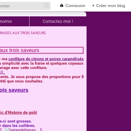
Connexion
+
Créer mon blog
momix
Contactez-moi !
FRAISES AUX TROIS SAVEURS
 aux trois saveurs
ec ma
confiture de citrons et poires caramélisés
a simplicité avec la fraise et quelques copeaux
riage avec cette confiture.
dients. Je vous propose des proportions pour 8
ntité que vous souhaitez.
rois saveurs
lic d'Histoire de goût
s-ci sont grosses.
z dans les cuillères.