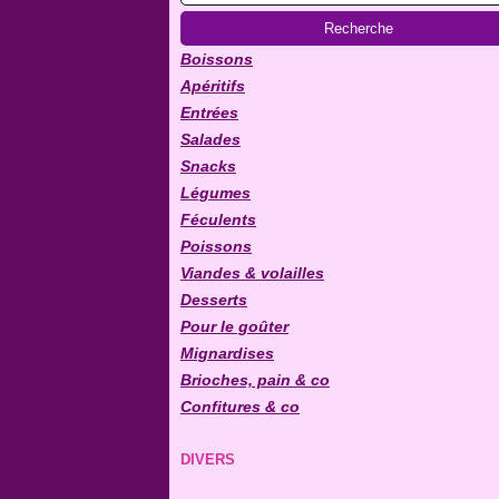
Boissons
Apéritifs
Entrées
Salades
Snacks
Légumes
Féculents
Poissons
Viandes & volailles
Desserts
Pour le goûter
Mignardises
Brioches, pain & co
Confitures & co
DIVERS