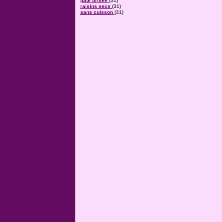
pâte brisée
(31)
raisins secs
(31)
sans cuisson
(31)