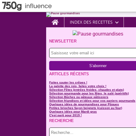
Home
INDEX DES RECETTES
NEWSLETTER
ARTICLES RÉCENTS
Faites sauter les crêpes !
La galette des rois, faites votre choix !
Sélection Fêtes (entrées froides, chaudes et plats)
Sélection gourmande pour les fêtes, le salé (apéritifs)
Sélection Bûches ou gâteaux pâtissiers
Sélection friandises et idées pour vos paniers gourmands
Quelques idées de gourmandises pour Pâques
Petites brioches façon beignets (cuisson au four)
Quelques idées pour Mardi gras
C'est parti pour 2019 !
RECHERCHE