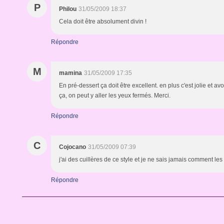
P
Philou
31/05/2009 18:37
Cela doit être absolument divin !
Répondre
M
mamina
31/05/2009 17:35
En pré-dessert ça doit être excellent. en plus c'est jolie et av
ça, on peut y aller les yeux fermés. Merci.
Répondre
C
Cojocano
31/05/2009 07:39
j'ai des cuillères de ce style et je ne sais jamais comment les 
Répondre