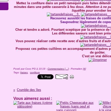
Mettez la confiture dans un petit ramequin puis faites déten
minutes dans une petite casserole à feu doux.
Attention à ne pa
liquéfiée pour enrober les
Recouvrez aussitôt les fraises de confitu
Saupoudrez légèrement de copea
Cher et tendre a adoré. Pourtant sceptique par la présence de b
Les différentes saveurs sont bien prése
Vous pouvez réaliser cette recette avec d'autres fruits et d'au
Proposez ces petites cuillères en accompagnement d'autres p
de goûter.
C'est un vrai délice
Posté par Coco PG à 10:19 -
Commentaires [
…
]
- Permalien [
#
]
Tags:
fraises
,
confiture
Crumble des îles
Vous aimerez aussi :