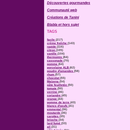
Découvertes gourmandes
Communauté web
Créations de Tanini
Blabla et hors sujet
TAGS
facile
(217)
crème fraîche
(143)
rapide
(116)
citron
(105)
vanille
(104)
thermomix
(84)
cassonade
(70)
pomme
(64)
porcelaine ALB
(62)
poudre d'amandes
(58)
rhum
(57)
chocolat
(55)
Maïzena
(54)
pâte feuilletée
(50)
tomate
(50)
verrine
(46)
coriandre
(45)
orange
(44)
pomme de terre
(43)
blancs d'oeufs
(41)
emmental
(36)
moutarde
(36)
carottes
(35)
brioche
(34)
lard fumé
(33)
ail
(31)