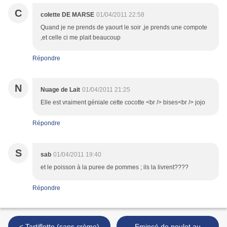
C
colette DE MARSE
01/04/2011 22:58
Quand je ne prends de yaourt le soir ,je prends une compote
,et celle ci me plait beaucoup
Répondre
N
Nuage de Lait
01/04/2011 21:25
Elle est vraiment géniale cette cocotte <br /> bises<br /> jojo
Répondre
S
sab
01/04/2011 19:40
et le poisson à la puree de pommes ; ils la livrent????
Répondre
< Tartiflette (sans crème)
Emincé de poulet au