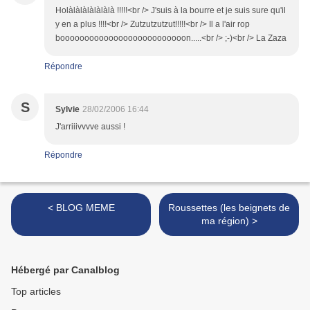
Holàlàlàlàlàlàlà !!!!!<br /> J'suis à la bourre et je suis sure qu'il
y en a plus !!!!<br /> Zutzutzutzut!!!!!<br /> Il a l'air rop
boooooooooooooooooooooooooon.....<br /> ;-)<br /> La Zaza
Répondre
S
Sylvie
28/02/2006 16:44
J'arriiivvvve aussi !
Répondre
< BLOG MEME
Roussettes (les beignets de
ma région) >
Hébergé par Canalblog
Top articles