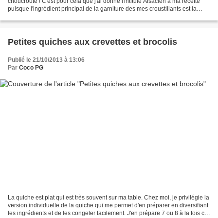
choucroute ! C'est pour cela que j'ai donné l'intitulé Alsacien à ma recette
puisque l'ingrédient principal de la garniture des mes croustillants est la
choucroute. Il suffit...
Petites quiches aux crevettes et brocolis
Publié le 21/10/2013 à 13:06
Par
Coco PG
La quiche est plat qui est très souvent sur ma table. Chez moi, je privilégie la
version individuelle de la quiche qui me permet d'en préparer en diversifiant
les ingrédients et de les congeler facilement. J'en prépare 7 ou 8 à la fois ce