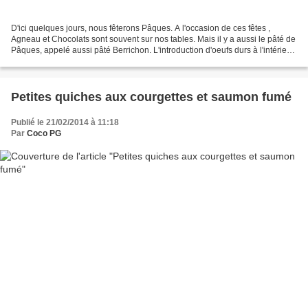
D'ici quelques jours, nous fêterons Pâques. A l'occasion de ces fêtes ,
Agneau et Chocolats sont souvent sur nos tables. Mais il y a aussi le pâté de
Pâques, appelé aussi pâté Berrichon. L'introduction d'oeufs durs à l'intérieur
du pâté en fait sa particularité....
Petites quiches aux courgettes et saumon fumé
Publié le 21/02/2014 à 11:18
Par
Coco PG