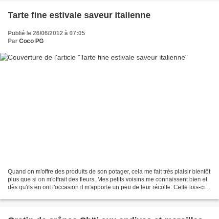
Tarte fine estivale saveur italienne
Publié le 26/06/2012 à 07:05
Par
Coco PG
Quand on m'offre des produits de son potager, cela me fait très plaisir bientôt
plus que si on m'offrait des fleurs. Mes petits voisins me connaissent bien et
dès qu'ils en ont l'occasion il m'apporte un peu de leur récolte. Cette fois-ci,
nous nous sommes...