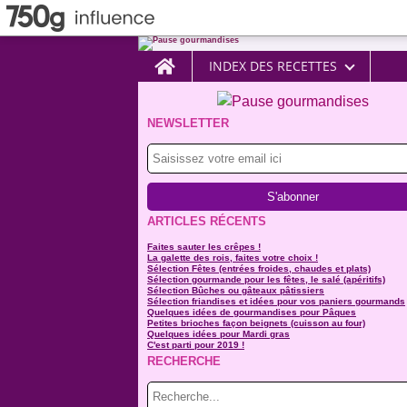
Home
INDEX DES RECETTES
NEWSLETTER
ARTICLES RÉCENTS
Faites sauter les crêpes !
La galette des rois, faites votre choix !
Sélection Fêtes (entrées froides, chaudes et plats)
Sélection gourmande pour les fêtes, le salé (apéritifs)
Sélection Bûches ou gâteaux pâtissiers
Sélection friandises et idées pour vos paniers gourmands
Quelques idées de gourmandises pour Pâques
Petites brioches façon beignets (cuisson au four)
Quelques idées pour Mardi gras
C'est parti pour 2019 !
RECHERCHE