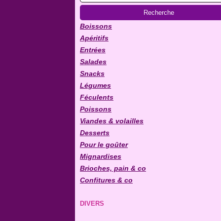
Boissons
Apéritifs
Entrées
Salades
Snacks
Légumes
Féculents
Poissons
Viandes & volailles
Desserts
Pour le goûter
Mignardises
Brioches, pain & co
Confitures & co
DIVERS