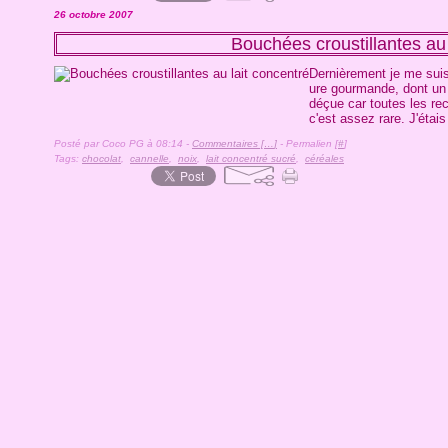
26 octobre 2007
Bouchées croustillantes au 
Dernièrement je me suis 
ure gourmande, dont un li
déçue car toutes les rec
c'est assez rare. J'étais
Posté par Coco PG à 08:14 -
Commentaires [
…
]
- Permalien [
#
]
Tags:
chocolat
,
cannelle
,
noix
,
lait concentré sucré
,
céréales