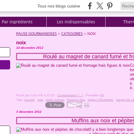
Tous nos blogs cuisine
Par ingrédients
Les indispensables
Ther
PAUSE GOURMANDISES
>
CATEGORIES
>
NOIX
noix
14 décembre 2012
Roulé au magret de canard fumé et fro
Co
lo
ur
ul
e.
é.
Posté par Coco PG à 13:52 -
Commentaires [
…
]
- Permalien [
#
]
Tags:
boursin
,
noix
,
petits suisses
,
fromage frais
,
piment d'Espelette
,
magret de c
3 décembre 2012
Muffins aux noix et pépite
Il y a bien longtemps que 
s gâteaux sont de plus en