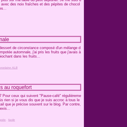
 avec des noix fraîches et des pépites de chocol
es...
nale
n dessert de circonstance composé d'un mélange d
ompotée automnale, j'ai pris les fruits que j'avais à
ochant dans les fruits...
orcelaine ALB
ns au roquefort
7 Pour ceux qui suivent "Pause-café" régulièreme
is rien si je vous dis que je suis accroc à tous le
ail que je précise souvent sur le blog. Par contre,
exis...
apide
,
facile