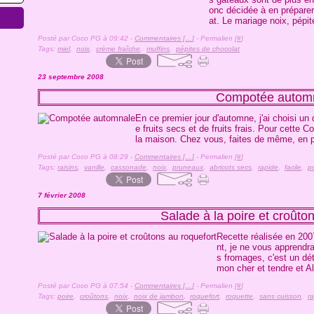
onc décidée à en préparer
at. Le mariage noix, pépit
Posté par Coco PG à 09:42 -
Commentaires [
…
]
- Permalien [
#
]
Tags:
miel
,
noix
,
crème fraîche
,
muffins
,
pépites de chocolat
23 septembre 2008
Compotée autom
En ce premier jour d'automne, j'ai choisi u
e fruits secs et de fruits frais. Pour cette C
la maison. Chez vous, faites de même, en pi
Posté par Coco PG à 08:29 -
Commentaires [
…
]
- Permalien [
#
]
Tags:
raisins
,
vanille
,
cassonade
,
noix
,
pruneaux
,
abricots secs
,
rapide
,
facile
,
p
7 février 2008
Salade à la poire et croûto
Recette réalisée en 200
nt, je ne vous apprendra
s fromages, c'est un dét
mon cher et tendre et Al
Posté par Coco PG à 07:54 -
Commentaires [
…
]
- Permalien [
#
]
Tags:
poire
,
croûtons
,
noix
,
noix de jambon
,
roquefort
,
roquette
,
sans cuisson
,
r