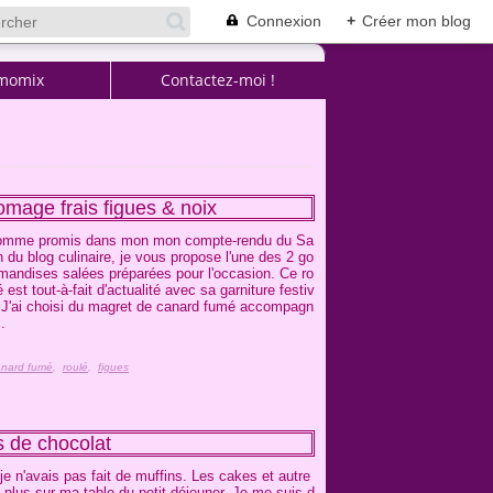
Connexion
+
Créer mon blog
momix
Contactez-moi !
mage frais figues & noix
mme promis dans mon mon compte-rendu du Sa
n du blog culinaire, je vous propose l'une des 2 go
mandises salées préparées pour l'occasion. Ce ro
é est tout-à-fait d'actualité avec sa garniture festiv
 J'ai choisi du magret de canard fumé accompagn
..
anard fumé
,
roulé
,
figues
s de chocolat
je n'avais pas fait de muffins. Les cakes et autre
 plus sur ma table du petit déjeuner. Je me suis d