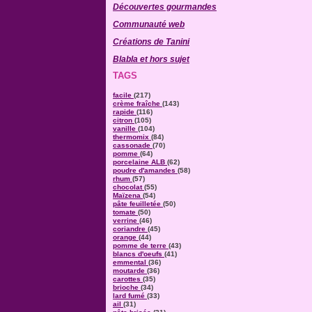
Découvertes gourmandes
Communauté web
Créations de Tanini
Blabla et hors sujet
TAGS
facile
(217)
crème fraîche
(143)
rapide
(116)
citron
(105)
vanille
(104)
thermomix
(84)
cassonade
(70)
pomme
(64)
porcelaine ALB
(62)
poudre d'amandes
(58)
rhum
(57)
chocolat
(55)
Maïzena
(54)
pâte feuilletée
(50)
tomate
(50)
verrine
(46)
coriandre
(45)
orange
(44)
pomme de terre
(43)
blancs d'oeufs
(41)
emmental
(36)
moutarde
(36)
carottes
(35)
brioche
(34)
lard fumé
(33)
ail
(31)